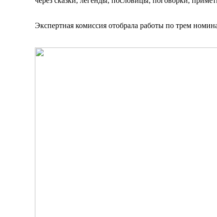
через сказки, легенды, пословицы, поговорки, примет
Экспертная комиссия отобрала работы по трем номина