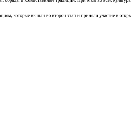
ы, обряды и хозяйственные традиции. При этом во всех культура
циям, которые вышли во второй этап и приняли участие в откр