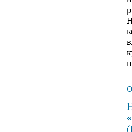
р
Н
к
в
к
н
Н
«
(