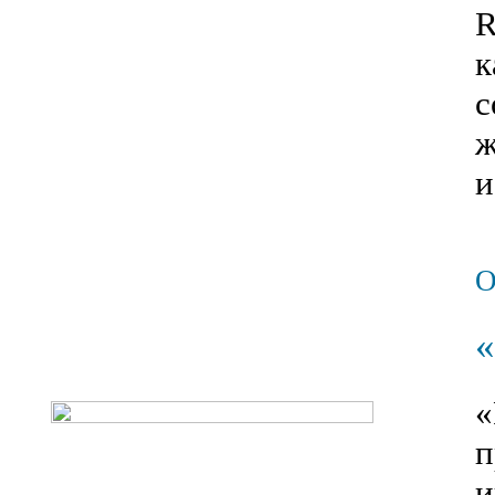
R
к
с
ж
и
«
п
и