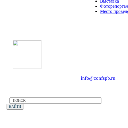
Выставка
Фоторепортаж
Место провед
Оператор форума: CONFERENCE PO
OOO «Бизнес-Элит»
196191, г. Санкт-Петербург, Ленинский
Тел. +7 (812) 327-93-70, E-mail:
info@confspb.ru
Политика конфиденциальности
©2026 XVII МЕЖДУНАРОДНЫЙ ФОРУМ
ЭКОЛОГИЯ