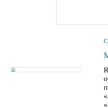
R
о
п
«
«