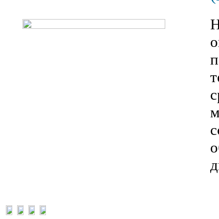
Н
о
п
т
с
м
с
о
д