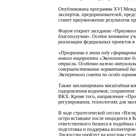
Опубликована программа XVI Междун
экспертов, предпринимателей, предс
станет приумножение результатов пр
Форум откроет заседание «Приумножа
благополучия». Особое внимание уча
реализации федеральных проектов в
«Программа в этом году сформирова
нового нацпроекта «Экологическое 
отрасли. Особенно важно актуализир
совершенствование нормативной баз
Экспертного совета по особо охра
Также запланирована масштабная ко
оздоровления водоемов, сохранения
ВКХ. Кроме того, направление «Пром
регулирования, технологиях для эк
В ходе стратегической сессии «Взгл
остро вставшие после инцидента в К
ответственного бизнеса в подобных 
подготовка и поддержка волонтеров»
Дискуссии пройдут на круглом столе