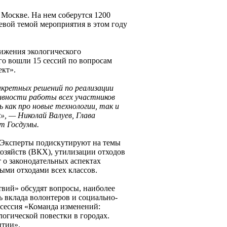
Москве. На нем соберутся 1200
евой темой мероприятия в этом году
тижения экологического
го вошли 15 сессий по вопросам
ект».
нкретных решений по реализации
ивности работы всех участников
 как про новые технологии, так и
, — Николай Валуев, Глава
т Госдумы.
. Эксперты подискутируют на темы
озяйств (ВКХ), утилизации отходов
 о законодательных аспектах
ыми отходами всех классов.
твий» обсудят вопросы, наиболее
 вклада волонтеров и социально-
 сессия «Команда изменений:
огической повестки в городах.
итии».