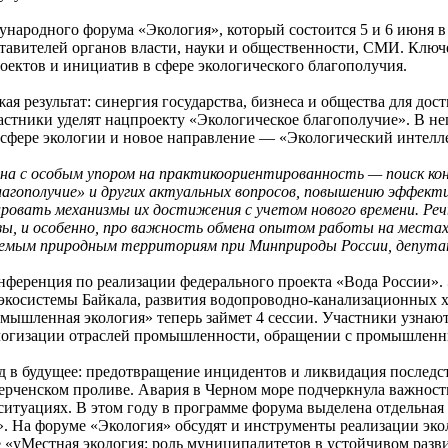
ародного форума «Экология», который состоится 5 и 6 июня в 
тавителей органов власти, науки и общественности, СМИ. Ключ
оектов и инициатив в сфере экологического благополучия.
я результат: синергия государства, бизнеса и общества для дос
стники уделят нацпроекту «Экологическое благополучие». В не
 сфере экологии и новое направление — «Экологический интелл
на с особым упором на практикоориентированность — поиск ко
благополучие» и других актуальных вопросов, повышению эффект
овать механизмы их достижения с учетом нового времени. Речь
ы, и особенно, про важность обмена опытом работы на местах»
няемым природным территориям при Минприроды России, депута
нференция по реализации федерального проекта «Вода России»
 экосистемы Байкала, развития водопроводно-канализационных х
ышленная экология» теперь займет 4 сессии. Участники узнают
ологизации отраслей промышленности, обращении с промышленн
яд в будущее: предотвращение инцидентов и ликвидация последс
ерченском проливе. Авария в Черном море подчеркнула важность
ситуациях. В этом году в программе форума выделена отдельная
. На форуме «Экология» обсудят и инструменты реализации экол
 «уМестная экология: роль муниципалитетов в устойчивом разв