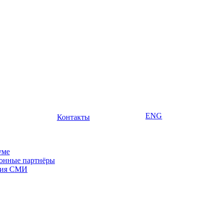
ENG
Контакты
уме
онные партнёры
ция СМИ