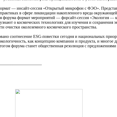
формат — инсайт-сессия «Открытый микрофон с ФЭО». Представ
практиках в сфере ликвидации накопленного вреда окружающей с
ля форума формат мероприятий — форсайт-сессия «Экология — к
знают о космических технологиях для изучения и сохранения э
ти очистки околоземного космического пространства.
овано соотнесение ESG-повестки сегодня и национальных приор
 экологичность, как концепцию компании и продукта, и многое 
Итогом форума станет общественная резолюция с предложениями 
____________________