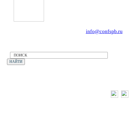
OOO «Бизнес-Элит»
196191, г. Санкт-Петербург, Ленинский
Тел. +7 (812) 327-93-70, E-mail:
info@confspb.ru
Политика конфиденциальности
©2026 XVII МЕЖДУНАРОДНЫЙ ФОРУМ
ЭКОЛОГИЯ