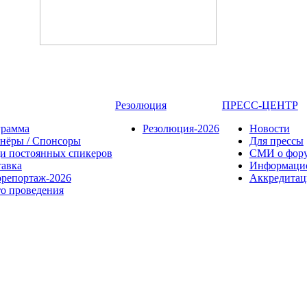
Резолюция
ПРЕСС-ЦЕНТР
грамма
Резолюция-2026
Новости
нёры / Спонсоры
Для прессы
и постоянных спикеров
СМИ о фор
авка
Информаци
репортаж-2026
Аккредита
о проведения
INT