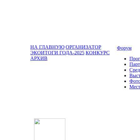
НА ГЛАВНУЮ
ОРГАНИЗАТОР
Форум
ЭКОИТОГИ ГОДА-2025
КОНКУРС
АРХИВ
Про
Парт
Сред
Выст
Фото
Мест
Оператор форума: CONFERENCE PO
OOO «Бизнес-Элит»