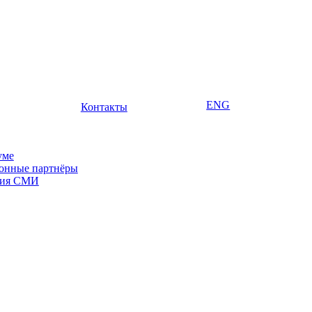
ENG
Контакты
уме
онные партнёры
ция СМИ