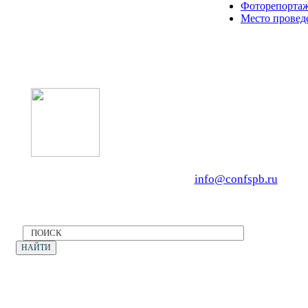
Фоторепортаж
Место провед
Оператор форума: CONFERENCE PO
OOO «Бизнес-Элит»
196191, г. Санкт-Петербург, Ленинский
Тел. +7 (812) 327-93-70, E-mail:
info@confspb.ru
Политика конфиденциальности
©2026 XVII МЕЖДУНАРОДНЫЙ ФОРУМ
ЭКОЛОГИЯ