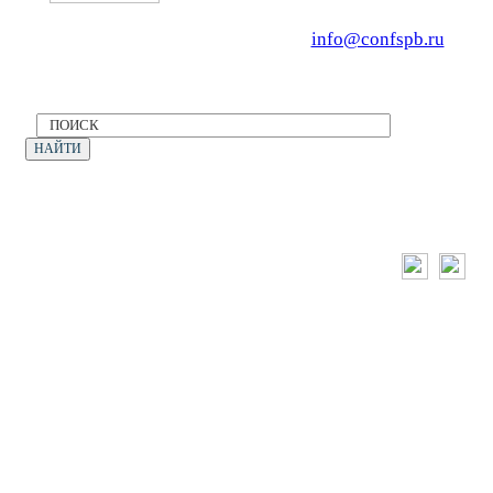
Тел. +7 (812) 327-93-70, E-mail:
info@confspb.ru
Политика конфиденциальности
©2026 XVII МЕЖДУНАРОДНЫЙ ФОРУМ
ЭКОЛОГИЯ