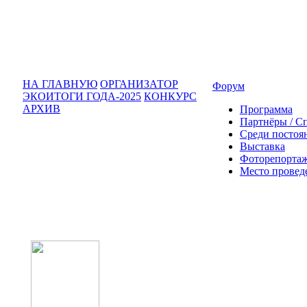
НА ГЛАВНУЮ
ОРГАНИЗАТОР
Форум
ЭКОИТОГИ ГОДА-2025
КОНКУРС
АРХИВ
Программа
Партнёры / С
Среди постоя
Выставка
Фоторепортаж
Место провед
Оператор форума: CONFERENCE PO
OOO «Бизнес-Элит»
196191, г. Санкт-Петербург, Ленинский